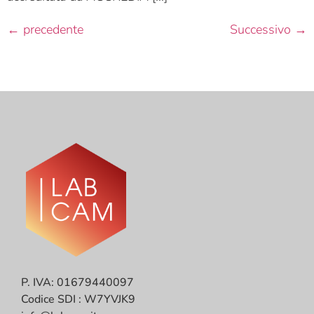
←
precedente
Successivo
→
P. IVA: 01679440097
Codice SDI : W7YVJK9