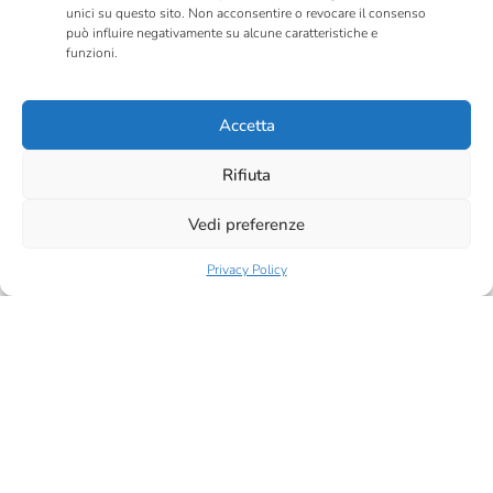
Un incontro pensato per offrire una panoramica
unici su questo sito. Non acconsentire o revocare il consenso
può influire negativamente su alcune caratteristiche e
aggiornata sugli obblighi previsti dalla
funzioni.
normativa, sulle responsabilità aziendali e sugli
aspetti maggiormente oggetto di verifica da
Accetta
parte degli organi di controllo, con il contributo di
esperti e professionisti del settore.
Rifiuta
Attraverso queste iniziative, Labcam conferma il
Vedi preferenze
proprio impegno nel sostenere le imprese con un
approccio integrato, che unisce competenza
Privacy Policy
tecnico-scientifica, formazione e divulgazione, con
l’obiettivo di essere un partner affidabile e vicino
alle aziende.
Il calendario formativo riprenderà a settembre
con nuovi seminari e approfondimenti.