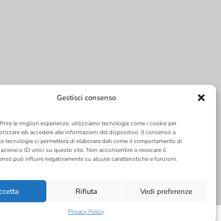
Gestisci consenso
ffrire le migliori esperienze, utilizziamo tecnologie come i cookie per
izzare e/o accedere alle informazioni del dispositivo. Il consenso a
e tecnologie ci permetterà di elaborare dati come il comportamento di
azione o ID unici su questo sito. Non acconsentire o revocare il
nso può influire negativamente su alcune caratteristiche e funzioni.
ccetta
Rifiuta
Vedi preferenze
Privacy Policy