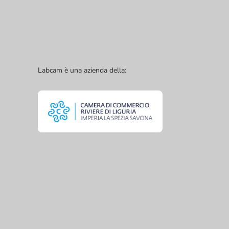
Labcam è una azienda della: