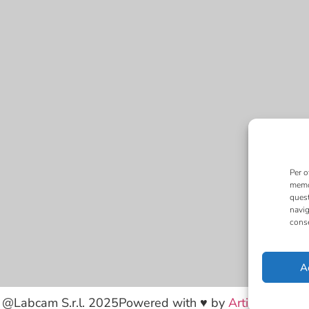
Per o
memor
quest
navig
conse
A
@Labcam S.r.l. 2025
Powered with ♥ by
Artinformatica