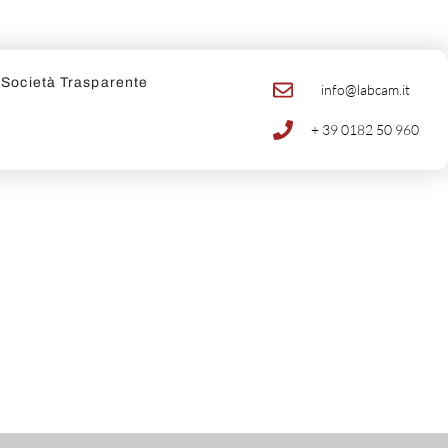
Società Trasparente
info@labcam.it
+ 39 0182 50 960