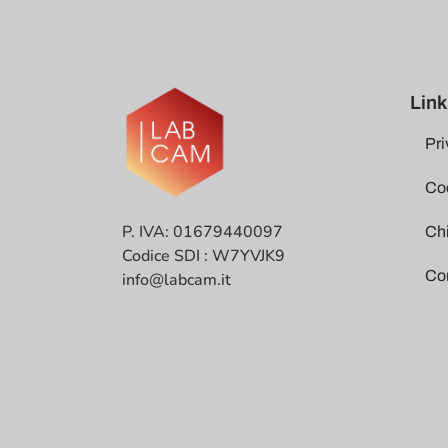
Link 
Pri
Coo
P. IVA: 01679440097
Ch
Codice SDI : W7YVJK9
Co
info@labcam.it