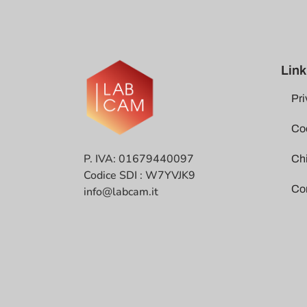
Link 
Pri
Coo
P. IVA: 01679440097
Ch
Codice SDI : W7YVJK9
Co
info@labcam.it