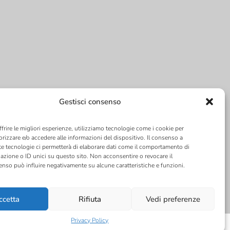
Gestisci consenso
ffrire le migliori esperienze, utilizziamo tecnologie come i cookie per
izzare e/o accedere alle informazioni del dispositivo. Il consenso a
e tecnologie ci permetterà di elaborare dati come il comportamento di
azione o ID unici su questo sito. Non acconsentire o revocare il
nso può influire negativamente su alcune caratteristiche e funzioni.
ccetta
Rifiuta
Vedi preferenze
Privacy Policy