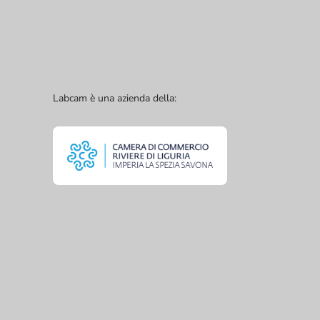
Labcam è una azienda della: