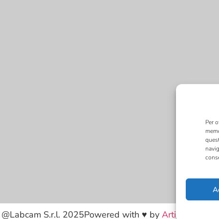
Per o
memor
quest
navig
conse
A
@Labcam S.r.l. 2025
Powered with ♥ by
Artinformatica