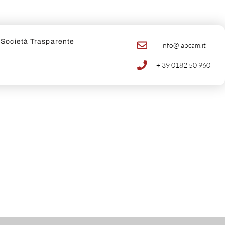
Società Trasparente
info@labcam.it
+ 39 0182 50 960