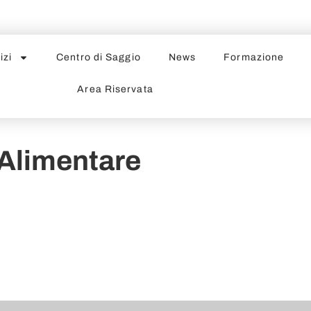
izi
Centro di Saggio
News
Formazione
Area Riservata
aAlimentare