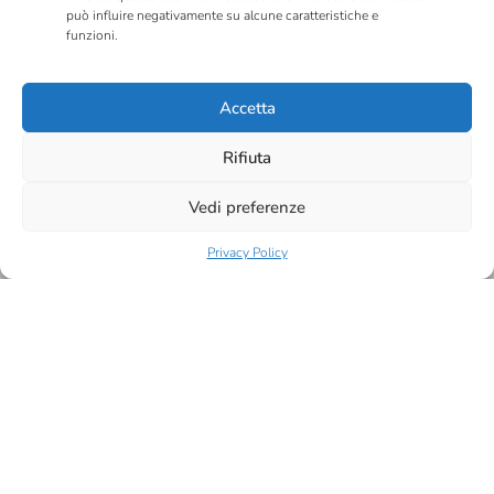
può influire negativamente su alcune caratteristiche e
Link Utili
funzioni.
Privacy Policy
Accetta
Cookie Policy
Rifiuta
Chi Siamo
Vedi preferenze
Compliance
Privacy Policy
Labcam
Laboratorio
Formazione
Notizie