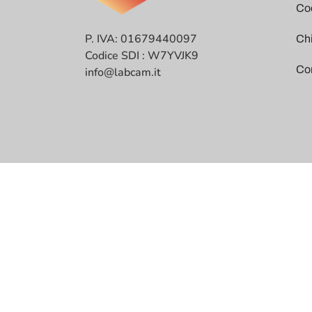
Coo
P. IVA: 01679440097
Ch
Codice SDI : W7YVJK9
Co
info@labcam.it