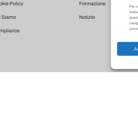
kie Policy
Formazione
Per o
memor
i Siamo
Notizie
quest
navig
conse
mpliance
A