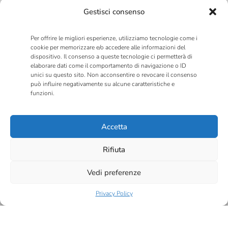
Gestisci consenso
Link Utili
Privacy Policy
Per offrire le migliori esperienze, utilizziamo tecnologie come i
cookie per memorizzare e/o accedere alle informazioni del
Cookie Policy
dispositivo. Il consenso a queste tecnologie ci permetterà di
elaborare dati come il comportamento di navigazione o ID
unici su questo sito. Non acconsentire o revocare il consenso
Chi Siamo
può influire negativamente su alcune caratteristiche e
funzioni.
Compliance
Accetta
Rifiuta
Labcam
Vedi preferenze
Laboratorio
Privacy Policy
Formazione
Notizie