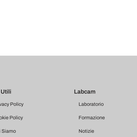
Utili
Labcam
vacy Policy
Laboratorio
kie Policy
Formazione
i Siamo
Notizie