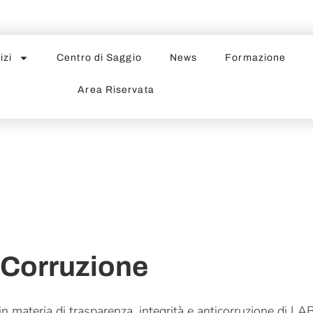
izi
Centro di Saggio
News
Formazione
Area Riservata
 Corruzione
 in materia di trasparenza, integrità e anticorruzione di 