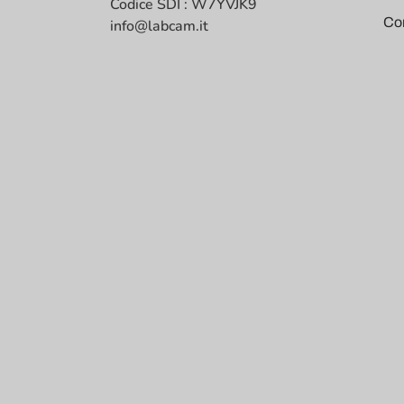
Codice SDI : W7YVJK9
Co
info@labcam.it