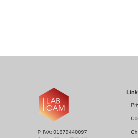
Link 
Pri
Coo
P. IVA: 01679440097
Ch