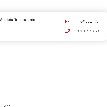
Società Trasparente
info@labcam.it
+ 39 0182 50 960
LABCAM