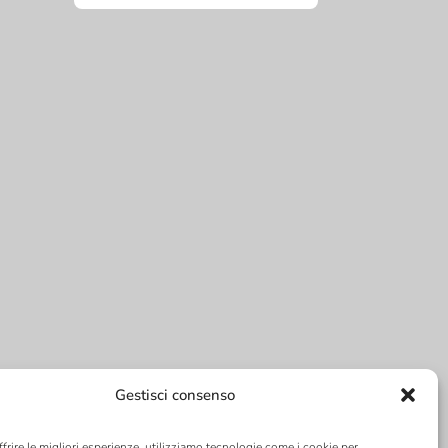
Gestisci consenso
ffrire le migliori esperienze, utilizziamo tecnologie come i cookie per