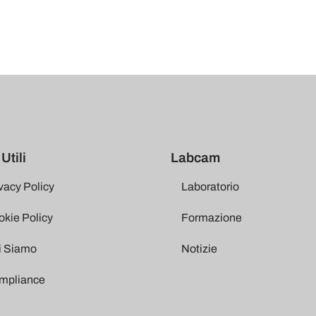
Utili
Labcam
vacy Policy
Laboratorio
kie Policy
Formazione
i Siamo
Notizie
mpliance