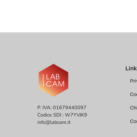
Link 
Pri
Coo
P. IVA: 01679440097
Ch
Codice SDI : W7YVJK9
Co
info@labcam.it