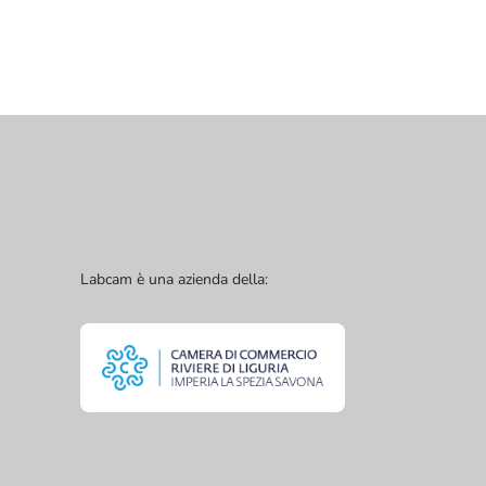
Labcam è una azienda della: