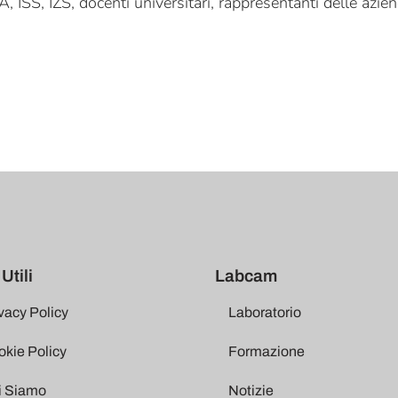
, ISS, IZS, docenti universitari, rappresentanti delle azie
Utili
Labcam
vacy Policy
Laboratorio
kie Policy
Formazione
i Siamo
Notizie