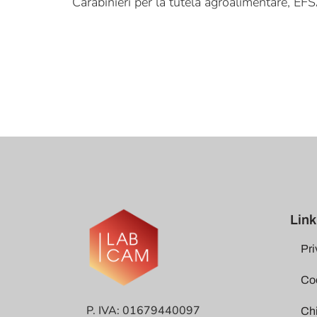
Carabinieri per la tutela agroalimentare, EFSA
Link 
Pri
Coo
P. IVA: 01679440097
Ch