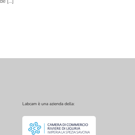
nde […]
Labcam è una azienda della: